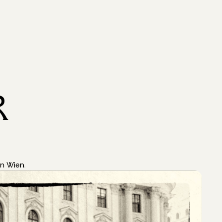
R
on Wien.