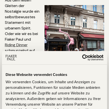
Aus dem leisen
Gleiten der
Nostalgie wurde ein
selbstbewusstes
Statement mit
urbanem Spirit.
Oder wie wir es bei
Fiaker Paul und
Riding Dinner
schmunzelnd auf
den Punkt bringen:
„Das Fahrgefühl ist
nicht nur weicher,
Diese Webseite verwendet Cookies
sondern vor allem
Wir verwenden Cookies, um Inhalte und Anzeigen zu
um einiges cooler!“
personalisieren, Funktionen für soziale Medien anbieten
zu können und die Zugriffe auf unsere Website zu
Wien zeigt damit
analysieren. Außerdem geben wir Informationen zu Ihrer
einmal mehr, was
Verwendung unserer Website an unsere Partner für
diese Stadt im Herzen ausmacht: Sie kann ihre