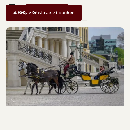
Jetzt Erlebnis buchen
Jetzt buchen
ab
95
€
pro Kutsche