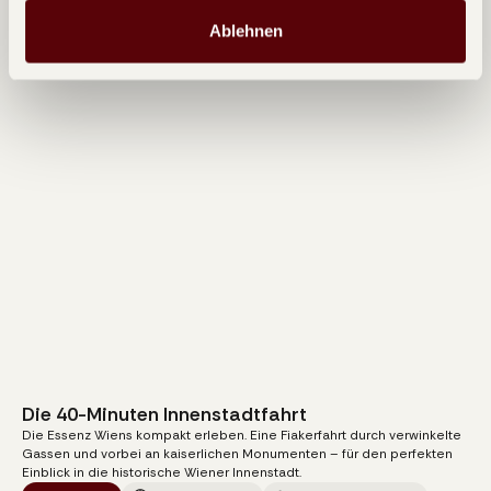
Ablehnen
Die 40-Minuten Innenstadtfahrt
105
€
Die Essenz Wiens kompakt erleben. Eine Fiakerfahrt durch verwinkelte
pro Kutsche
Gassen und vorbei an kaiserlichen Monumenten – für den perfekten
Einblick in die historische Wiener Innenstadt.