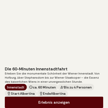
Die 60-Minuten Innenstadtfahrt
140
€
Erleben Sie die monumentale Schönheit der Wiener Innenstadt. Von
pro Kutsche
Hofburg, über Stephansdom bis zur Wiener Staatsoper – die Essenz
des kaiserlichen Wiens in einer unvergesslichen Stunde.
Innenstadt
ca. 60 Minuten
Bis zu 4 Personen
Start:
Albertina
Ende
Albertina
Erlebnis anzeigen