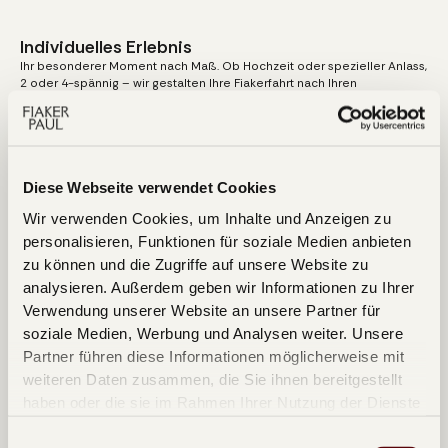
Individuelles Erlebnis
105
€
ab
Ihr besonderer Moment nach Maß. Ob Hochzeit oder spezieller Anlass,
pro Kutsche
2 oder 4-spännig – wir gestalten Ihre Fiakerfahrt nach Ihren
individuellen Wünschen, in ganz Österreich.
Exklusive Fahrten
Individuell
Bis zu 4 Personen
Start:
Individuell
Ende
Individuell
Erlebnis anzeigen
Diese Webseite verwendet Cookies
Wir verwenden Cookies, um Inhalte und Anzeigen zu
personalisieren, Funktionen für soziale Medien anbieten
zu können und die Zugriffe auf unsere Website zu
analysieren. Außerdem geben wir Informationen zu Ihrer
Verwendung unserer Website an unsere Partner für
soziale Medien, Werbung und Analysen weiter. Unsere
Partner führen diese Informationen möglicherweise mit
weiteren Daten zusammen, die Sie ihnen bereitgestellt
haben oder die sie im Rahmen Ihrer Nutzung der Dienste
gesammelt haben.
Einwilligungsauswahl