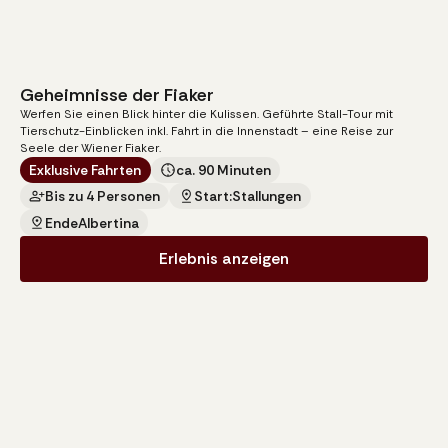
Geheimnisse der Fiaker
20
€
ab
Werfen Sie einen Blick hinter die Kulissen. Geführte Stall-Tour mit
pro Person
Tierschutz-Einblicken inkl. Fahrt in die Innenstadt – eine Reise zur
Seele der Wiener Fiaker.
Exklusive Fahrten
ca. 90 Minuten
Bis zu 4 Personen
Start:
Stallungen
Ende
Albertina
Erlebnis anzeigen