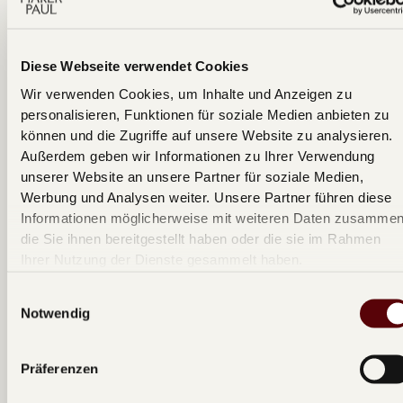
Die 40-Minuten Innenstadtfahrt
Diese Webseite verwendet Cookies
105
€
Die Essenz Wiens kompakt erleben. Eine Fiakerfahrt durch verwinkelte
pro Kutsche
Wir verwenden Cookies, um Inhalte und Anzeigen zu
Gassen und vorbei an kaiserlichen Monumenten – für den perfekten
personalisieren, Funktionen für soziale Medien anbieten zu
Einblick in die historische Wiener Innenstadt.
können und die Zugriffe auf unsere Website zu analysieren.
Innenstadt
ca. 40 Minuten
Bis zu 4 Personen
Außerdem geben wir Informationen zu Ihrer Verwendung
Start:
Albertina
Ende
Albertina
unserer Website an unsere Partner für soziale Medien,
Erlebnis anzeigen
Werbung und Analysen weiter. Unsere Partner führen diese
Informationen möglicherweise mit weiteren Daten zusammen
die Sie ihnen bereitgestellt haben oder die sie im Rahmen
Ihrer Nutzung der Dienste gesammelt haben.
Einwilligungsauswahl
Notwendig
Präferenzen