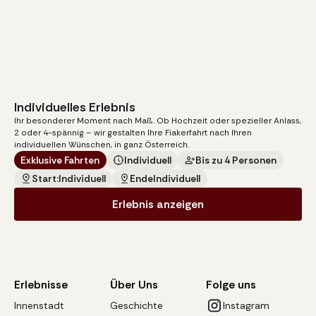
Individuelles Erlebnis
105
€
ab
Ihr besonderer Moment nach Maß. Ob Hochzeit oder spezieller Anlass,
pro Kutsche
2 oder 4-spännig – wir gestalten Ihre Fiakerfahrt nach Ihren
individuellen Wünschen, in ganz Österreich.
Exklusive Fahrten
Individuell
Bis zu 4 Personen
Start:
Individuell
Ende
Individuell
Erlebnis anzeigen
Erlebnisse
Über Uns
Folge uns
Innenstadt
Geschichte
Instagram