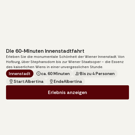
Die 60-Minuten Innenstadtfahrt
140
€
Erleben Sie die monumentale Schönheit der Wiener Innenstadt. Von
pro Kutsche
Hofburg, über Stephansdom bis zur Wiener Staatsoper – die Essenz
des kaiserlichen Wiens in einer unvergesslichen Stunde.
Innenstadt
ca. 60 Minuten
Bis zu 4 Personen
Start:
Albertina
Ende
Albertina
Erlebnis anzeigen