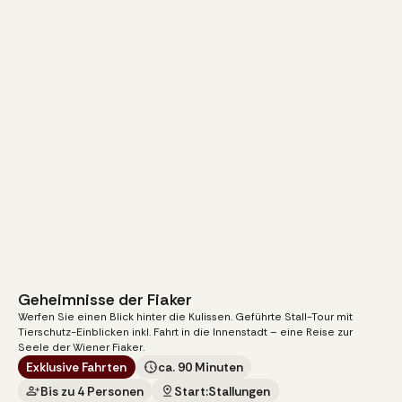
Geheimnisse der Fiaker
20
€
ab
Werfen Sie einen Blick hinter die Kulissen. Geführte Stall-Tour mit
pro Person
Tierschutz-Einblicken inkl. Fahrt in die Innenstadt – eine Reise zur
Seele der Wiener Fiaker.
Exklusive Fahrten
ca. 90 Minuten
Bis zu 4 Personen
Start:
Stallungen