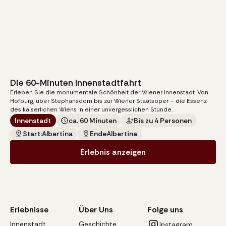
Die 60-Minuten Innenstadtfahrt
140
€
Erleben Sie die monumentale Schönheit der Wiener Innenstadt. Von
pro Kutsche
Hofburg, über Stephansdom bis zur Wiener Staatsoper – die Essenz
des kaiserlichen Wiens in einer unvergesslichen Stunde.
Innenstadt
ca. 60 Minuten
Bis zu 4 Personen
Start:
Albertina
Ende
Albertina
Erlebnis anzeigen
Erlebnisse
Über Uns
Folge uns
Innenstadt
Geschichte
Instagram