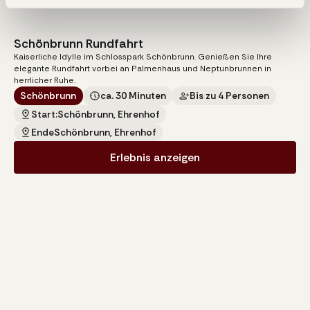
Schönbrunn Rundfahrt
95
€
Kaiserliche Idylle im Schlosspark Schönbrunn. Genießen Sie Ihre
pro Kutsche
elegante Rundfahrt vorbei an Palmenhaus und Neptunbrunnen in
herrlicher Ruhe.
Schönbrunn
ca. 30 Minuten
Bis zu 4 Personen
Start:
Schönbrunn, Ehrenhof
Ende
Schönbrunn, Ehrenhof
Erlebnis anzeigen