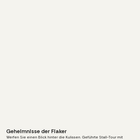
Geheimnisse der Fiaker
20
€
ab
Werfen Sie einen Blick hinter die Kulissen. Geführte Stall-Tour mit
pro Person