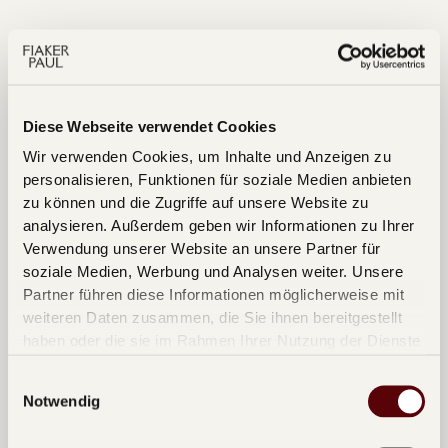
Diese Webseite verwendet Cookies
Wir verwenden Cookies, um Inhalte und Anzeigen zu
personalisieren, Funktionen für soziale Medien anbieten
zu können und die Zugriffe auf unsere Website zu
analysieren. Außerdem geben wir Informationen zu Ihrer
Verwendung unserer Website an unsere Partner für
soziale Medien, Werbung und Analysen weiter. Unsere
Partner führen diese Informationen möglicherweise mit
weiteren Daten zusammen, die Sie ihnen bereitgestellt
haben oder die sie im Rahmen Ihrer Nutzung der Dienste
Riding Dinner - Kulinarik auf vier Rädern
279
€
gesammelt haben.
Kulinarik trifft Tradition. Erleben Sie Wiens Sehenswürdigkeiten bei
pro Kutsche
Einwilligungsauswahl
einem exklusiven Menü und Butler-Service direkt in der stilvoll
gedeckten Kutsche.
Notwendig
Exklusive Fahrten
Individuell
Bis zu 4 Personen
Start:
Individuell
Ende
Individuell