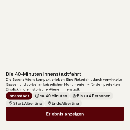
Die 40-Minuten Innenstadtfahrt
105
€
Die Essenz Wiens kompakt erleben. Eine Fiakerfahrt durch verwinkelte
pro Kutsche
Gassen und vorbei an kaiserlichen Monumenten – für den perfekten
Einblick in die historische Wiener Innenstadt.
Innenstadt
ca. 40 Minuten
Bis zu 4 Personen
Start:
Albertina
Ende
Albertina
Erlebnis anzeigen